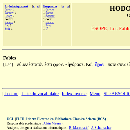
Alphabétiquement
[
«
»
]
Fréquences
[
«
»
]
HODO
ἔχουσι
1
1
ἔχουσα
ἔχουσιν
1
1
ἔχουσι
D
Ἔχων
2
1
ἔχουσιν
ἔχων 1
1 ἔχων
ἑώρων
1
1
ἑώρων
ἕως
2
1
Ζεὺς
ÉSOPE, Les Fables
Ζεὺς
1
1
ζῇ
Fables
[174]
εὐμελέστατόν
ἐστι
ζῷον,
~ἠγόρασε.
Καὶ
ἔχων
ποτὲ
συνδε
|
Lecture
|
Liste du vocabulaire
|
Index inverse
|
Menu
|
Site AESOPI
UCL
|
FLTR
|
Itinera Electronica
|
Bibliotheca Classica Selecta (BCS)
|
Responsable académique :
Alain Meurant
Analyse, design et réalisation informatiques :
B. Maroutaeff
-
J. Schumacher