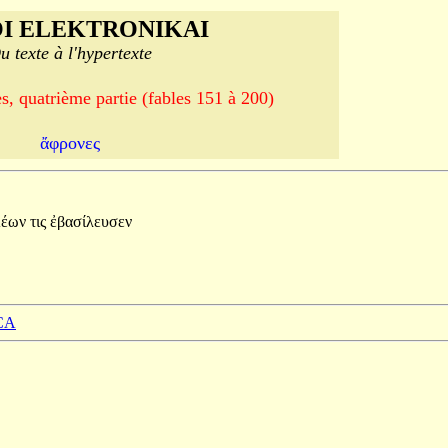
I ELEKTRONIKAI
u texte à l'hypertexte
, quatrième partie (fables 151 à 200)
ἄφρονες
έων
τις
ἐβασίλευσεν
CA