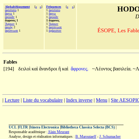
Alphabétiquement
[
«
»
]
Fréquences
[
«
»
]
HODO
ἀφίστατο
1
1
ἀφίστατο
ἄφνω
1
1
ἄφνω
D
ἀφορᾶν
1
1
ἀφορᾶν
ἄφρονες 1
1 ἄφρονες
Ἄφρων
1
1
Ἄφρων
ἀφυὴς
2
1
ἀφύπνωσε
ÉSOPE, Les Fables
ἀφύπνωσε
1
1
ἀχάριστον
Fables
[194]
δειλοὶ
καὶ
ἄνανδροι
ἢ
καὶ
ἄφρονες.
~Λέοντος
βασιλεία.
~Λ
|
Lecture
|
Liste du vocabulaire
|
Index inverse
|
Menu
|
Site AESOPI
UCL
|
FLTR
|
Itinera Electronica
|
Bibliotheca Classica Selecta (BCS)
|
Responsable académique :
Alain Meurant
Analyse, design et réalisation informatiques :
B. Maroutaeff
-
J. Schumacher