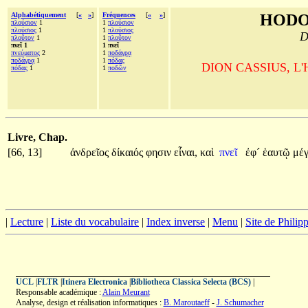
Alphabétiquement
[
«
»
]
Fréquences
[
«
»
]
HODO
πλούσιον
1
1
πλούσιον
πλούσιος
1
1
πλούσιος
D
πλοῦτον
1
1
πλοῦτον
πνεῖ 1
1 πνεῖ
πνεύματος
2
1
ποδάγρᾳ
ποδάγρᾳ
1
1
πόδας
DION CASSIUS, L'His
πόδας
1
1
ποδῶν
Livre, Chap.
[66, 13]
ἀνδρεῖος
δίκαιός
φησιν
εἶναι,
καὶ
πνεῖ
ἐφ´
ἑαυτῷ
μέγ
|
Lecture
|
Liste du vocabulaire
|
Index inverse
|
Menu
|
Site de Phili
UCL
|
FLTR
|
Itinera Electronica
|
Bibliotheca Classica Selecta (BCS)
|
Responsable académique :
Alain Meurant
Analyse, design et réalisation informatiques :
B. Maroutaeff
-
J. Schumacher