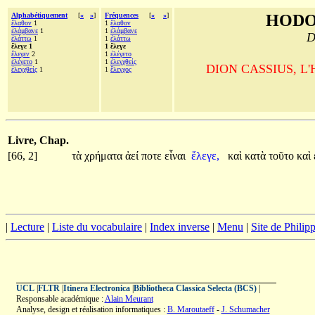
Alphabétiquement
[
«
»
]
Fréquences
[
«
»
]
HODO
ἔλαθον
1
1
ἔλαθον
ἐλάμβανε
1
1
ἐλάμβανε
D
ἐλάττω
1
1
ἐλάττω
ἔλεγε 1
1 ἔλεγε
ἔλεγεν
2
1
ἐλέγετο
ἐλέγετο
1
1
ἐλεγχθείς
DION CASSIUS, L'His
ἐλεγχθείς
1
1
ἔλεγχος
Livre, Chap.
[66, 2]
τὰ
χρήματα
ἀεί
ποτε
εἶναι
ἔλεγε,
καὶ
κατὰ
τοῦτο
καὶ
|
Lecture
|
Liste du vocabulaire
|
Index inverse
|
Menu
|
Site de Phili
UCL
|
FLTR
|
Itinera Electronica
|
Bibliotheca Classica Selecta (BCS)
|
Responsable académique :
Alain Meurant
Analyse, design et réalisation informatiques :
B. Maroutaeff
-
J. Schumacher