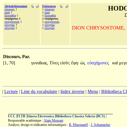
Alphabétiquement
[
«
»
]
Fréquences
[
«
»
]
HODO
εὕροιμεν
1
1
εὕροιμεν
εὐρὺ
1
1
εὐρὺ
D
Εὐρυσθέα
1
1
Εὐρυσθέα
εὐσχήμονες 1
1 εὐσχήμονες
εὐτυχέστερος
1
1
εὐτυχέστερος
εὐτυχίαις
1
1
εὐτυχίαις
DION CHRYSOSTOME, Sur la
εὐτυχοῦς
1
1
εὐτυχοῦς
Discours, Par.
[1, 70]
γυναῖκας.
Τίνες
εἰσίν;
ἔφη·
ὡς
εὐσχήμονες
καὶ
μεγ
|
Lecture
|
Liste du vocabulaire
|
Index inverse
|
Menu
|
Bibliotheca C
UCL
|
FLTR
|
Itinera Electronica
|
Bibliotheca Classica Selecta (BCS)
|
Responsable académique :
Alain Meurant
Analyse, design et réalisation informatiques :
B. Maroutaeff
-
J. Schumacher