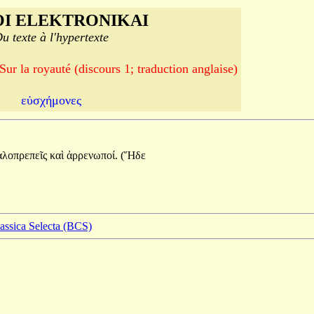
I ELEKTRONIKAI
u texte à l'hypertexte
 royauté (discours 1; traduction anglaise)
εὐσχήμονες
αλοπρεπεῖς
καὶ
ἀρρενωποί.
(Ἥδε
lassica Selecta (BCS)