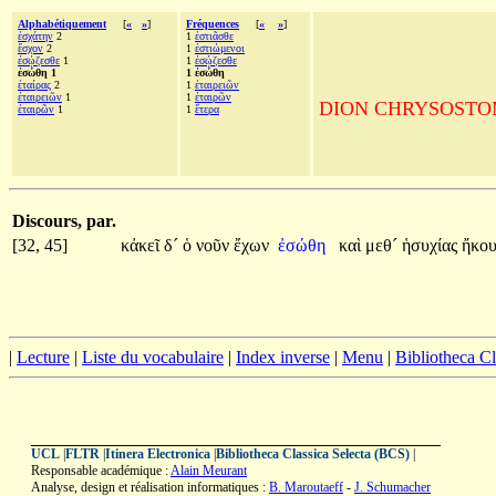
Alphabétiquement
[
«
»
]
Fréquences
[
«
»
]
ἐσχάτην
2
1
ἑστιᾶσθε
ἔσχον
2
1
ἑστιώμενοι
ἐσῴζεσθε
1
1
ἐσῴζεσθε
ἐσώθη 1
1 ἐσώθη
ἑταίρας
2
1
ἑταιρειῶν
ἑταιρειῶν
1
1
ἑταιρῶν
DION CHRYSOSTOME, A
ἑταιρῶν
1
1
ἕτερα
Discours, par.
[32, 45]
κἀκεῖ
δ´
ὁ
νοῦν
ἔχων
ἐσώθη
καὶ
μεθ´
ἡσυχίας
ἤκου
|
Lecture
|
Liste du vocabulaire
|
Index inverse
|
Menu
|
Bibliotheca C
UCL
|
FLTR
|
Itinera Electronica
|
Bibliotheca Classica Selecta (BCS)
|
Responsable académique :
Alain Meurant
Analyse, design et réalisation informatiques :
B. Maroutaeff
-
J. Schumacher