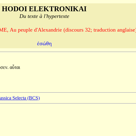
HODOI ELEKTRONIKAI
Du texte à l'hypertexte
u peuple d'Alexandrie (discours 32; traduction anglaise
ἐσώθη
σεν.
αὗται
lassica Selecta (BCS)