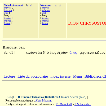
Alphabétiquement
[
«
»
]
Fréquences
[
«
»
]
ἅπαντες
2
1
ἅπαντα
ἁπάντων
1
1
ἁπάντων
ἅπαξ
1
1
ἅπαξ
ἅπας 1
1 ἅπας
ἅπασαν
1
1
ἅπασαν
ἁπάσης
1
1
ἁπάσης
DION CHRYSOSTOME, A
ἅπασιν
1
1
ἅπασιν
Discours, par.
[32, 65]
κινδυνεύει
δ´
ὁ
βίος
σχεδὸν
ἅπας
γεγονέναι
κῶμος
|
Lecture
|
Liste du vocabulaire
|
Index inverse
|
Menu
|
Bibliotheca C
UCL
|
FLTR
|
Itinera Electronica
|
Bibliotheca Classica Selecta (BCS)
|
Responsable académique :
Alain Meurant
Analyse, design et réalisation informatiques :
B. Maroutaeff
-
J. Schumacher