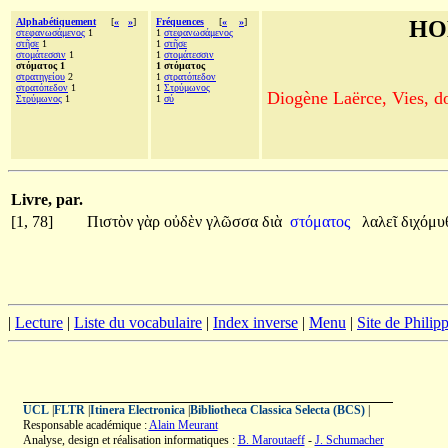
Alphabétiquement
[
«
»
]
Fréquences
[
«
»
]
HO
στεφανωσάμενος
1
1
στεφανωσάμενος
στῆσε
1
1
στῆσε
στομάτεσσιν
1
1
στομάτεσσιν
στόματος 1
1 στόματος
στρατηγείου
2
1
στρατόπεδον
στρατόπεδον
1
1
Στρύμωνος
Diogène Laërce, Vies, doc
Στρύμωνος
1
1
σύ
Livre, par.
[1, 78]
Πιστὸν
γὰρ
οὐδὲν
γλῶσσα
διὰ
στόματος
λαλεῖ
διχόμ
|
Lecture
|
Liste du vocabulaire
|
Index inverse
|
Menu
|
Site de Phili
UCL
|
FLTR
|
Itinera Electronica
|
Bibliotheca Classica Selecta (BCS)
|
Responsable académique :
Alain Meurant
Analyse, design et réalisation informatiques :
B. Maroutaeff
-
J. Schumacher