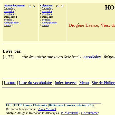
Alphabétiquement
[
«
»
]
Fréquences
[
«
»
]
HO
Σποράδην
1
1
Σποράδην
σποράδην
1
1
σποράδην
σπουδαῖα
1
1
σπουδαῖα
σπουδαῖον 1
1 σπουδαῖον
σταδίου
1
1
σταδίου
σταθμήσασθαι
1
1
σταθμήσασθαι
Diogène Laërce, Vies, doc
στάλας
1
1
στάλας
Livre, par.
[1, 77]
τὸν
Φωκαϊκὸν
φάσκοντα
δεῖν
ζητεῖν
σπουδαῖον
ἄνθρω
|
Lecture
|
Liste du vocabulaire
|
Index inverse
|
Menu
|
Site de Phili
UCL
|
FLTR
|
Itinera Electronica
|
Bibliotheca Classica Selecta (BCS)
|
Responsable académique :
Alain Meurant
Analyse, design et réalisation informatiques :
B. Maroutaeff
-
J. Schumacher