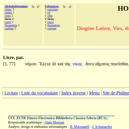
Alphabétiquement
[
«
»
]
Fréquences
[
«
»
]
HO
νῆσον
3
1
νεώτερος
νήσου
2
1
νὴ
νήσῳ
2
1
νῆας
νίκας 1
1 νίκας
νίκην
1
1
νίκην
Νικηράτου
1
1
Νικηράτου
Diogène Laërce, Vies, doc
νικῆσαι
2
1
νικήσας
Livre, par.
[1, 77]
νόμον.
Ἔλεγε
δὲ
καὶ
τὰς
νίκας
ἄνευ
αἵματος
ποιεῖσθαι.
|
Lecture
|
Liste du vocabulaire
|
Index inverse
|
Menu
|
Site de Phili
UCL
|
FLTR
|
Itinera Electronica
|
Bibliotheca Classica Selecta (BCS)
|
Responsable académique :
Alain Meurant
Analyse, design et réalisation informatiques :
B. Maroutaeff
-
J. Schumacher