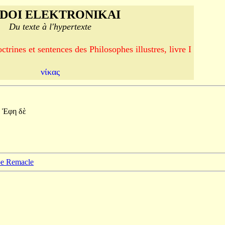
DOI ELEKTRONIKAI
Du texte à l'hypertexte
trines et sentences des Philosophes illustres, livre I
νίκας
Ἐφη
δὲ
ppe Remacle