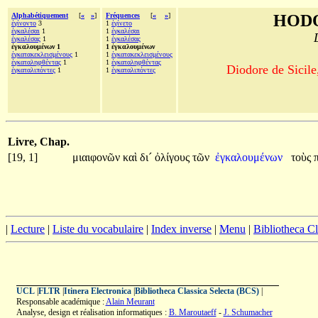
Alphabétiquement
[
«
»
]
Fréquences
[
«
»
]
HODO
ἐγίνοντο
3
1
ἐγίνετο
ἐγκαλέσαι
1
1
ἐγκαλέσαι
ἐγκαλέσας
1
1
ἐγκαλέσας
ἐγκαλουμένων 1
1 ἐγκαλουμένων
ἐγκατακεκλεισμένους
1
1
ἐγκατακεκλεισμένους
ἐγκαταληφθέντας
1
1
ἐγκαταληφθέντας
Diodore de Sicile
ἐγκαταλιπόντες
1
1
ἐγκαταλιπόντες
Livre, Chap.
[19, 1]
μιαιφονῶν
καὶ
δι´
ὀλίγους
τῶν
ἐγκαλουμένων
τοὺς
|
Lecture
|
Liste du vocabulaire
|
Index inverse
|
Menu
|
Bibliotheca C
UCL
|
FLTR
|
Itinera Electronica
|
Bibliotheca Classica Selecta (BCS)
|
Responsable académique :
Alain Meurant
Analyse, design et réalisation informatiques :
B. Maroutaeff
-
J. Schumacher