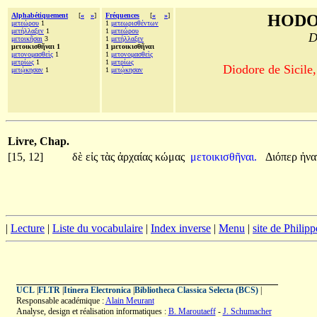
Alphabétiquement
[
«
»
]
Fréquences
[
«
»
]
HODO
μετεώρου
1
1
μετεωρισθέντων
μετήλλαξεν
1
1
μετεώρου
D
μετοικῆσαι
3
1
μετήλλαξεν
μετοικισθῆναι 1
1 μετοικισθῆναι
μετονομασθεὶς
1
1
μετονομασθεὶς
μετρίως
1
1
μετρίως
Diodore de Sicile,
μετῴκησαν
1
1
μετῴκησαν
Livre, Chap.
[15, 12]
δὲ
εἰς
τὰς
ἀρχαίας
κώμας
μετοικισθῆναι.
Διόπερ
ἠν
|
Lecture
|
Liste du vocabulaire
|
Index inverse
|
Menu
|
site de Philip
UCL
|
FLTR
|
Itinera Electronica
|
Bibliotheca Classica Selecta (BCS)
|
Responsable académique :
Alain Meurant
Analyse, design et réalisation informatiques :
B. Maroutaeff
-
J. Schumacher