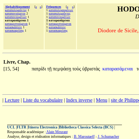
Alphabétiquement
[
«
»
]
Fréquences
[
«
»
]
HODO
καταπολεμοῦντες
1
1
καταπολεμουμένων
καταπονούμενοι
2
1
καταπολεμοῦντες
D
καταπονουμένων
1
1
καταπονουμένων
καταρασάμεναι 1
1 καταρασάμεναι
καταρριπτούμεναι
1
1
καταρριπτούμεναι
κατασκάπτειν
1
1
κατασκάπτειν
Diodore de Sicile,
κατασκαφείσης
1
1
κατασκαφείσης
Livre, Chap.
[15, 54]
πατρίδι
τῇ
πεμψάσῃ
τοὺς
ὑβριστὰς
καταρασάμεναι
|
Lecture
|
Liste du vocabulaire
|
Index inverse
|
Menu
|
site de Philip
UCL
|
FLTR
|
Itinera Electronica
|
Bibliotheca Classica Selecta (BCS)
|
Responsable académique :
Alain Meurant
Analyse, design et réalisation informatiques :
B. Maroutaeff
-
J. Schumacher