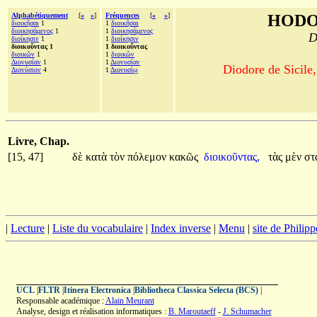
Alphabétiquement
[
«
»
]
Fréquences
[
«
»
]
HODO
διοικῆσαι
1
1
διοικῆσαι
διοικησάμενος
1
1
διοικησάμενος
D
διοίκησιν
1
1
διοίκησιν
διοικοῦντας 1
1 διοικοῦντας
διοικῶν
1
1
διοικῶν
Διονυσίαν
1
1
Διονυσίαν
Diodore de Sicile,
Διονύσιον
4
1
Διονυσίῳ
Livre, Chap.
[15, 47]
δὲ
κατὰ
τὸν
πόλεμον
κακῶς
διοικοῦντας,
τὰς
μὲν
στ
|
Lecture
|
Liste du vocabulaire
|
Index inverse
|
Menu
|
site de Philip
UCL
|
FLTR
|
Itinera Electronica
|
Bibliotheca Classica Selecta (BCS)
|
Responsable académique :
Alain Meurant
Analyse, design et réalisation informatiques :
B. Maroutaeff
-
J. Schumacher