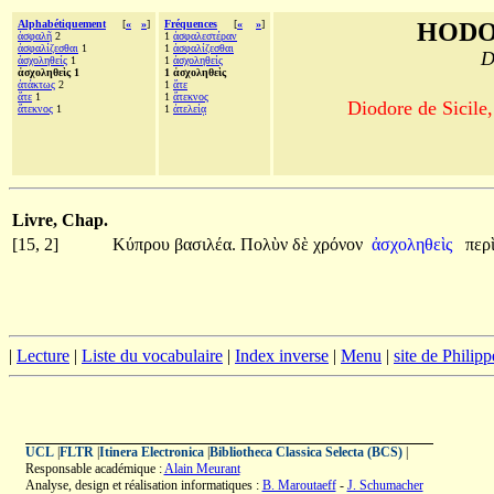
Alphabétiquement
[
«
»
]
Fréquences
[
«
»
]
HODO
ἀσφαλῆ
2
1
ἀσφαλεστέραν
ἀσφαλίζεσθαι
1
1
ἀσφαλίζεσθαι
D
ἀσχοληθείς
1
1
ἀσχοληθείς
ἀσχοληθεὶς 1
1 ἀσχοληθεὶς
ἀτάκτως
2
1
ἅτε
ἅτε
1
1
ἄτεκνος
Diodore de Sicile,
ἄτεκνος
1
1
ἀτελείᾳ
Livre, Chap.
[15, 2]
Κύπρου
βασιλέα.
Πολὺν
δὲ
χρόνον
ἀσχοληθεὶς
περ
|
Lecture
|
Liste du vocabulaire
|
Index inverse
|
Menu
|
site de Philip
UCL
|
FLTR
|
Itinera Electronica
|
Bibliotheca Classica Selecta (BCS)
|
Responsable académique :
Alain Meurant
Analyse, design et réalisation informatiques :
B. Maroutaeff
-
J. Schumacher