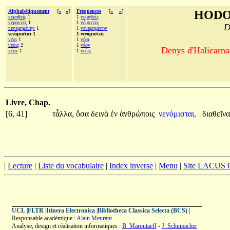
Alphabétiquement
[
«
»
]
Fréquences
[
«
»
]
HODO
νεμηθεὶς
1
1
νεμηθεὶς
νέμοντες
1
1
νέμοντες
D
νενεμημένην
1
1
νενεμημένην
νενόμισται 1
1 νενόμισται
νέοι
1
1
νέοι
νέοις
2
1
νέον
Denys d'Halicarnas
νέον
1
1
νεὼς
Livre, Chap.
[6, 41]
τἆλλα,
ὅσα
δεινὰ
ἐν
ἀνθρώποις
νενόμισται,
διαθεῖν
|
Lecture
|
Liste du vocabulaire
|
Index inverse
|
Menu
|
Site LACUS
UCL
|
FLTR
|
Itinera Electronica
|
Bibliotheca Classica Selecta (BCS)
|
Responsable académique :
Alain Meurant
Analyse, design et réalisation informatiques :
B. Maroutaeff
-
J. Schumacher