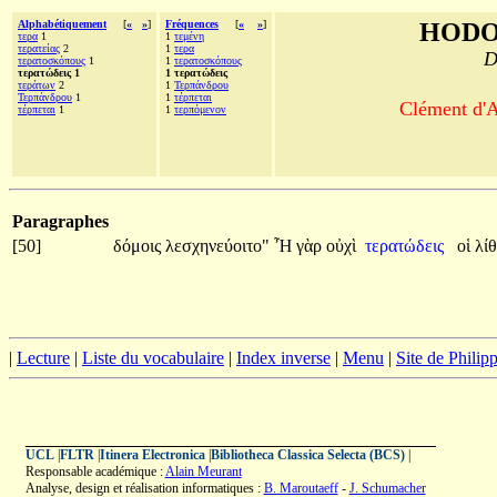
Alphabétiquement
[
«
»
]
Fréquences
[
«
»
]
HODO
τερα
1
1
τεμένη
τερατείας
2
1
τερα
D
τερατοσκόπους
1
1
τερατοσκόπους
τερατώδεις 1
1 τερατώδεις
τεράτων
2
1
Τερπάνδρου
Τερπάνδρου
1
1
τέρπεται
Clément d'A
τέρπεται
1
1
τερπόμενον
Paragraphes
[50]
δόμοις
λεσχηνεύοιτο"
Ἦ
γὰρ
οὐχὶ
τερατώδεις
οἱ
λί
|
Lecture
|
Liste du vocabulaire
|
Index inverse
|
Menu
|
Site de Phili
UCL
|
FLTR
|
Itinera Electronica
|
Bibliotheca Classica Selecta (BCS)
|
Responsable académique :
Alain Meurant
Analyse, design et réalisation informatiques :
B. Maroutaeff
-
J. Schumacher