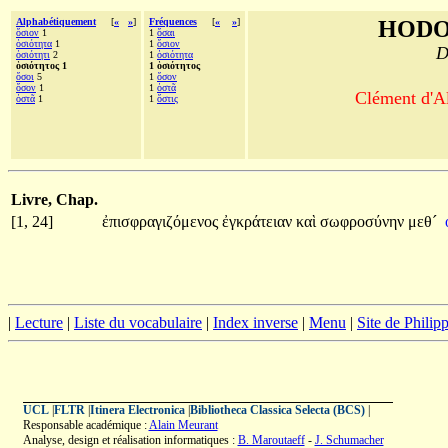
Alphabétiquement
[
«
»
]
Fréquences
[
«
»
]
HODO
ὅσιον
1
1
ὅσαι
ὁσιότητα
1
1
ὅσιον
D
ὁσιότητι
2
1
ὁσιότητα
ὁσιότητος 1
1 ὁσιότητος
ὅσοι
5
1
ὅσον
ὅσον
1
1
ὀστᾶ
Clément d'Al
ὀστᾶ
1
1
ὅστις
Livre, Chap.
[1, 24]
ἐπισφραγιζόμενος
ἐγκράτειαν
καὶ
σωφροσύνην
μεθ´
|
Lecture
|
Liste du vocabulaire
|
Index inverse
|
Menu
|
Site de Phili
UCL
|
FLTR
|
Itinera Electronica
|
Bibliotheca Classica Selecta (BCS)
|
Responsable académique :
Alain Meurant
Analyse, design et réalisation informatiques :
B. Maroutaeff
-
J. Schumacher