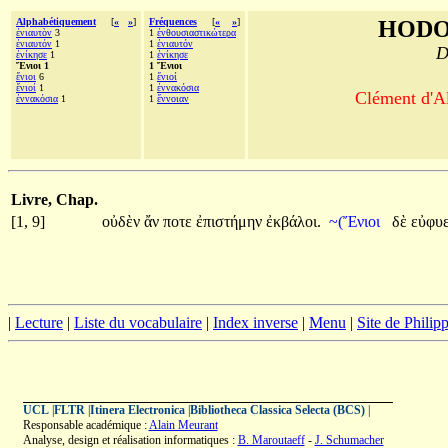
Alphabétiquement
[
«
»
]
Fréquences
[
«
»
]
HODO
ἐνιαυτὸν
3
1
ἐνθουσιαστικώτερα
ἐνιαυτόν
1
1
ἐνιαυτόν
D
ἐνίκησε
1
1
ἐνίκησε
Ἔνιοι 1
1 Ἔνιοι
ἔνιοι
6
1
ἔνιοί
ἔνιοί
1
1
ἐννακόσια
Clément d'Al
ἐννακόσια
1
1
ἔννοιαν
Livre, Chap.
[1, 9]
οὐδὲν
ἄν
ποτε
ἐπιστήμην
ἐκβάλοι.
~(Ἔνιοι
δὲ
εὐφυ
|
Lecture
|
Liste du vocabulaire
|
Index inverse
|
Menu
|
Site de Phili
UCL
|
FLTR
|
Itinera Electronica
|
Bibliotheca Classica Selecta (BCS)
|
Responsable académique :
Alain Meurant
Analyse, design et réalisation informatiques :
B. Maroutaeff
-
J. Schumacher