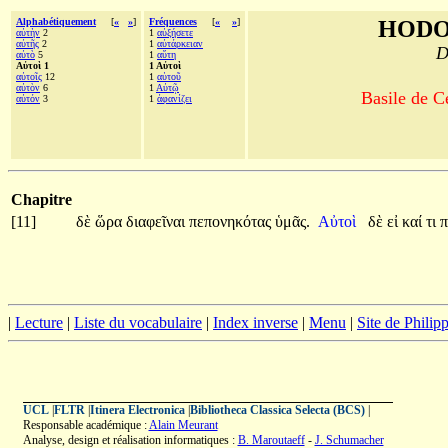
Alphabétiquement
[
«
»
]
Fréquences
[
«
»
]
HODO
αὐτὴν
2
1
αὐξήσετε
αὐτῆς
2
1
αὐτάρκειαν
D
αὐτὸ
5
1
αὕτη
Αὐτοὶ 1
1 Αὐτοὶ
αὐτοῖς
12
1
αὑτοῦ
αὐτὸν
6
1
Αὐτῷ
Basile de C
αὐτόν
3
1
ἀφανίζει
Chapitre
[11]
δὲ
ὥρα
διαφεῖναι
πεπονηκότας
ὑμᾶς.
Αὐτοὶ
δὲ
εἰ
καί
τι
π
|
Lecture
|
Liste du vocabulaire
|
Index inverse
|
Menu
|
Site de Phili
UCL
|
FLTR
|
Itinera Electronica
|
Bibliotheca Classica Selecta (BCS)
|
Responsable académique :
Alain Meurant
Analyse, design et réalisation informatiques :
B. Maroutaeff
-
J. Schumacher