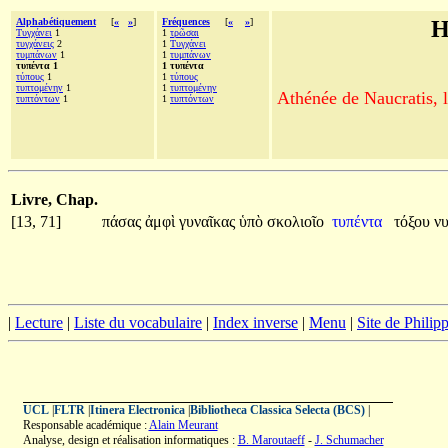
Alphabétiquement
[
«
»
]
Fréquences
[
«
»
]
H
Τυγχάνει
1
1
τρῶσαι
τυγχάνεις
2
1
Τυγχάνει
τυμπάνων
1
1
τυμπάνων
τυπέντα 1
1 τυπέντα
τύπους
1
1
τύπους
τυπτομένην
1
1
τυπτομένην
Athénée de Naucratis, l
τυπτόντων
1
1
τυπτόντων
Livre, Chap.
[13, 71]
πάσας
ἀμφὶ
γυναῖκας
ὑπὸ
σκολιοῖο
τυπέντα
τόξου
ν
|
Lecture
|
Liste du vocabulaire
|
Index inverse
|
Menu
|
Site de Phili
UCL
|
FLTR
|
Itinera Electronica
|
Bibliotheca Classica Selecta (BCS)
|
Responsable académique :
Alain Meurant
Analyse, design et réalisation informatiques :
B. Maroutaeff
-
J. Schumacher