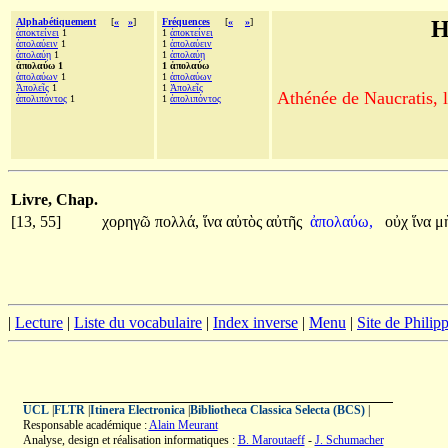
Alphabétiquement
[
«
»
]
Fréquences
[
«
»
]
H
ἀποκτείνει
1
1
ἀποκτείνει
ἀπολαύειν
1
1
ἀπολαύειν
ἀπολαύῃ
1
1
ἀπολαύῃ
ἀπολαύω 1
1 ἀπολαύω
ἀπολαύων
1
1
ἀπολαύων
Ἀπολεῖς
1
1
Ἀπολεῖς
Athénée de Naucratis, l
ἀπολιπόντος
1
1
ἀπολιπόντος
Livre, Chap.
[13, 55]
χορηγῶ
πολλά,
ἵνα
αὐτὸς
αὐτῆς
ἀπολαύω,
οὐχ
ἵνα
μ
|
Lecture
|
Liste du vocabulaire
|
Index inverse
|
Menu
|
Site de Phili
UCL
|
FLTR
|
Itinera Electronica
|
Bibliotheca Classica Selecta (BCS)
|
Responsable académique :
Alain Meurant
Analyse, design et réalisation informatiques :
B. Maroutaeff
-
J. Schumacher