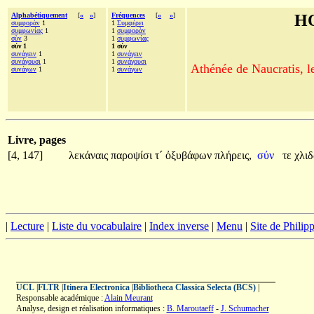
Alphabétiquement
[
«
»
]
Fréquences
[
«
»
]
H
συμφορὰν
1
1
Συμφέρει
συμφωνίας
1
1
συμφορὰν
σὺν
3
1
συμφωνίας
σύν 1
1 σύν
συνάγειν
1
1
συνάγειν
συνάγουσι
1
1
συνάγουσι
Athénée de Naucratis, l
συνάγων
1
1
συνάγων
Livre, pages
[4, 147]
λεκάναις
παροψίσι
τ´
ὀξυβάφων
πλήρεις,
σύν
τε
χλι
|
Lecture
|
Liste du vocabulaire
|
Index inverse
|
Menu
|
Site de Phili
UCL
|
FLTR
|
Itinera Electronica
|
Bibliotheca Classica Selecta (BCS)
|
Responsable académique :
Alain Meurant
Analyse, design et réalisation informatiques :
B. Maroutaeff
-
J. Schumacher