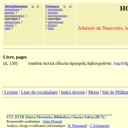
Alphabétiquement
[
«
»
]
Fréquences
[
«
»
]
H
λαμπρότερον
1
1
λαμπρότερον
λαμπρῶς
1
1
λαμπρῶς
λαμπτηροφόρους
1
1
λαμπτηροφόρους
λαμπτῆρσι 1
1 λαμπτῆρσι
λαμυρώτερον
1
1
λαμυρώτερον
Λανίκης
1
1
Λανίκης
Athénée de Naucratis, l
λαοῖς
1
1
λαοῖς
Livre, pages
[4, 130]
τοιαῦτα
πολλὰ
εἴδωλα
ἀργυροῖς
δᾳδουχοῦντα
λαμπτῆρ
|
Lecture
|
Liste du vocabulaire
|
Index inverse
|
Menu
|
Site de Phili
UCL
|
FLTR
|
Itinera Electronica
|
Bibliotheca Classica Selecta (BCS)
|
Responsable académique :
Alain Meurant
Analyse, design et réalisation informatiques :
B. Maroutaeff
-
J. Schumacher