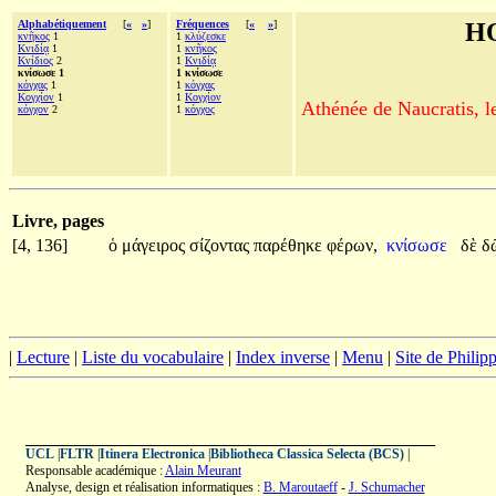
Alphabétiquement
[
«
»
]
Fréquences
[
«
»
]
H
κνῆκος
1
1
κλύζεσκε
Κνιδίᾳ
1
1
κνῆκος
Κνίδιος
2
1
Κνιδίᾳ
κνίσωσε 1
1 κνίσωσε
κόγχας
1
1
κόγχας
Κογχίον
1
1
Κογχίον
Athénée de Naucratis, l
κόγχον
2
1
κόγχος
Livre, pages
[4, 136]
ὁ
μάγειρος
σίζοντας
παρέθηκε
φέρων,
κνίσωσε
δὲ
δ
|
Lecture
|
Liste du vocabulaire
|
Index inverse
|
Menu
|
Site de Phili
UCL
|
FLTR
|
Itinera Electronica
|
Bibliotheca Classica Selecta (BCS)
|
Responsable académique :
Alain Meurant
Analyse, design et réalisation informatiques :
B. Maroutaeff
-
J. Schumacher