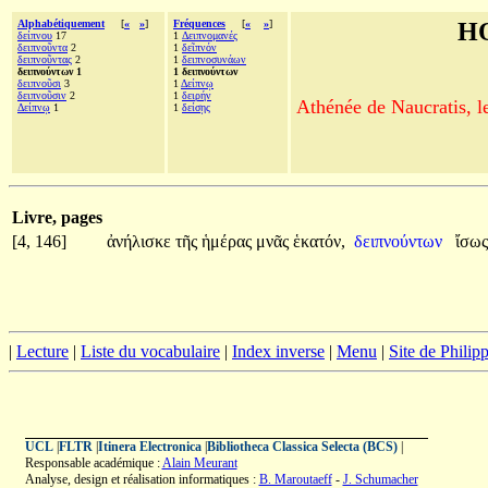
Alphabétiquement
[
«
»
]
Fréquences
[
«
»
]
H
δείπνου
17
1
Δειπνομανές
δειπνοῦντα
2
1
δεῖπνόν
δειπνοῦντας
2
1
δειπνοσυνάων
δειπνούντων 1
1 δειπνούντων
δειπνοῦσι
3
1
Δείπνῳ
δειπνοῦσιν
2
1
δειρήν
Athénée de Naucratis, l
Δείπνῳ
1
1
δείσῃς
Livre, pages
[4, 146]
ἀνήλισκε
τῆς
ἡμέρας
μνᾶς
ἑκατόν,
δειπνούντων
ἴσω
|
Lecture
|
Liste du vocabulaire
|
Index inverse
|
Menu
|
Site de Phili
UCL
|
FLTR
|
Itinera Electronica
|
Bibliotheca Classica Selecta (BCS)
|
Responsable académique :
Alain Meurant
Analyse, design et réalisation informatiques :
B. Maroutaeff
-
J. Schumacher