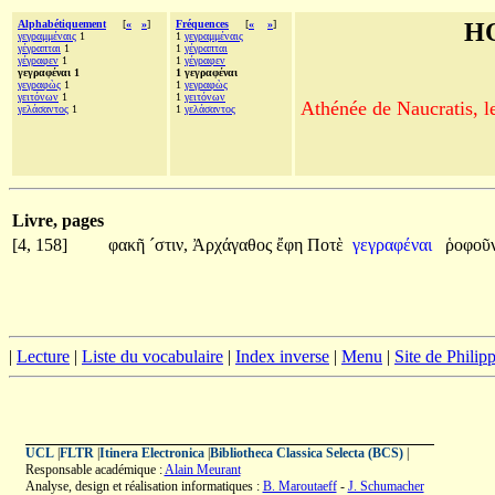
Alphabétiquement
[
«
»
]
Fréquences
[
«
»
]
H
γεγραμμέναις
1
1
γεγραμμέναις
γέγραπται
1
1
γέγραπται
γέγραφεν
1
1
γέγραφεν
γεγραφέναι 1
1 γεγραφέναι
γεγραφὼς
1
1
γεγραφὼς
γειτόνων
1
1
γειτόνων
Athénée de Naucratis, l
γελάσαντος
1
1
γελάσαντος
Livre, pages
[4, 158]
φακῆ
´στιν,
Ἀρχάγαθος
ἔφη
Ποτὲ
γεγραφέναι
ῥοφοῦ
|
Lecture
|
Liste du vocabulaire
|
Index inverse
|
Menu
|
Site de Phili
UCL
|
FLTR
|
Itinera Electronica
|
Bibliotheca Classica Selecta (BCS)
|
Responsable académique :
Alain Meurant
Analyse, design et réalisation informatiques :
B. Maroutaeff
-
J. Schumacher