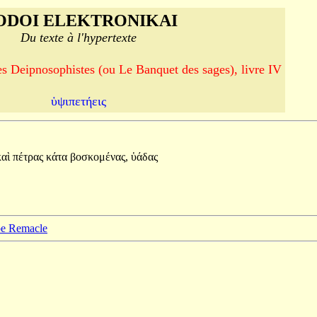
ODOI ELEKTRONIKAI
Du texte à l'hypertexte
es Deipnosophistes (ou Le Banquet des sages), livre IV
ὑψιπετήεις
καὶ
πέτρας
κάτα
βοσκομένας,
ὑάδας
ppe Remacle