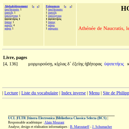
Alphabétiquement
[
«
»
]
Fréquences
[
«
»
]
H
ὑφιζάνουσιν
1
1
ὑφιζάνουσιν
ὑψηλῆς
1
1
ὑψηλῆς
ὑψιλύχνους
1
1
ὑψιλύχνους
ὑψιπετήεις 1
1 ὑψιπετήεις
ὕψους
1
1
ὕψους
φαγεῖν
4
1
φάγοι
Athénée de Naucratis, l
φάγοι
1
1
φάγωσιν
Livre, pages
[4, 136]
μορμυρούσῃ,
κίχλας
δ´
ἑξείης
ἡβήτορας
ὑψιπετήεις
|
Lecture
|
Liste du vocabulaire
|
Index inverse
|
Menu
|
Site de Phili
UCL
|
FLTR
|
Itinera Electronica
|
Bibliotheca Classica Selecta (BCS)
|
Responsable académique :
Alain Meurant
Analyse, design et réalisation informatiques :
B. Maroutaeff
-
J. Schumacher