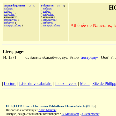
Alphabétiquement
[
«
»
]
Fréquences
[
«
»
]
H
ἀπέφερε
1
1
ἀπέφερε
ἀπέχεις
1
1
ἀπέχεις
ἀπέχεσθαι
1
1
ἀπέχεσθαι
ἀπεχοίμην 1
1 ἀπεχοίμην
ἀπεχομένους
1
1
ἀπεχομένους
ἀπήγαγον
1
1
ἀπήγαγον
Athénée de Naucratis, l
ἀπηκριβωμένως
1
1
ἀπηκριβωμένως
Livre, pages
[4, 137]
ἂν
ἔπειτα
πλακοῦντος
ἐγὼ
θείου
ἀπεχοίμην
Οὐδ´
εἴ
|
Lecture
|
Liste du vocabulaire
|
Index inverse
|
Menu
|
Site de Phili
UCL
|
FLTR
|
Itinera Electronica
|
Bibliotheca Classica Selecta (BCS)
|
Responsable académique :
Alain Meurant
Analyse, design et réalisation informatiques :
B. Maroutaeff
-
J. Schumacher