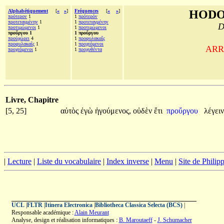
Alphabétiquement
[
«
»
]
Fréquences
[
«
»
]
HODO
πρότερον
1
1
πρότερόν
προτεταγμένην
1
1
προτεταγμένην
D
προτιμώμενοι
1
1
προτιμώμενοι
προὔργου 1
1 προὔργου
προὐχώρει
4
1
προφυλακαῖς
προφυλακαῖς
1
1
προχεόμενοι
ARRI
προχεόμενοι
1
1
προχυθέντα
Livre, Chapitre
[5, 25]
αὐτὸς
ἐγὼ
ἡγούμενος,
οὐδὲν
ἔτι
προὔργου
λέγει
|
Lecture
|
Liste du vocabulaire
|
Index inverse
|
Menu
|
Site de Phili
UCL
|
FLTR
|
Itinera Electronica
|
Bibliotheca Classica Selecta (BCS)
|
Responsable académique :
Alain Meurant
Analyse, design et réalisation informatiques :
B. Maroutaeff
-
J. Schumacher