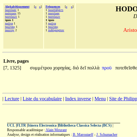
Alphabétiquement
[
«
»
]
Fréquences
[
«
»
]
HODO
προτέραν
1
1
προστάξαντι
πρότερον
15
1
προτέραν
D
προτέρων
1
1
προτέρων
πρου 1
1 πρου
πρῶτα
1
1
πρῶτα
πρώταις
1
1
πρώταις
Aristo
πρώτην
2
1
πυθόχρηστον
Livre, pages
[7, 1325]
συμμέτρου
χορηγίας.
διὸ
δεῖ
πολλὰ
προϋ
ποτεθεῖσθ
|
Lecture
|
Liste du vocabulaire
|
Index inverse
|
Menu
|
Site de Phili
UCL
|
FLTR
|
Itinera Electronica
|
Bibliotheca Classica Selecta (BCS)
|
Responsable académique :
Alain Meurant
Analyse, design et réalisation informatiques :
B. Maroutaeff
-
J. Schumacher