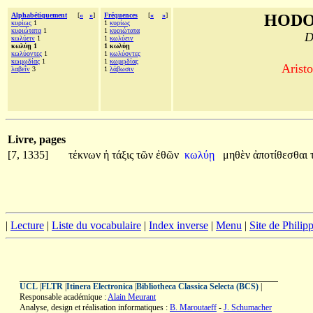
Alphabétiquement
[
«
»
]
Fréquences
[
«
»
]
HODO
κυρίως
1
1
κυρίως
κυριώτατα
1
1
κυριώτατα
D
κωλύειν
1
1
κωλύειν
κωλύῃ 1
1 κωλύῃ
κωλύοντες
1
1
κωλύοντες
κωμῳδίας
1
1
κωμῳδίας
Aristo
λαβεῖν
3
1
λάβωσιν
Livre, pages
[7, 1335]
τέκνων
ἡ
τάξις
τῶν
ἐθῶν
κωλύῃ
μηθὲν
ἀποτίθεσθαι
|
Lecture
|
Liste du vocabulaire
|
Index inverse
|
Menu
|
Site de Phili
UCL
|
FLTR
|
Itinera Electronica
|
Bibliotheca Classica Selecta (BCS)
|
Responsable académique :
Alain Meurant
Analyse, design et réalisation informatiques :
B. Maroutaeff
-
J. Schumacher