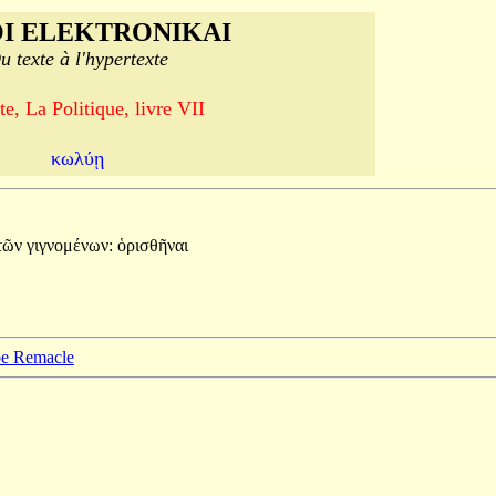
I ELEKTRONIKAI
u texte à l'hypertexte
te, La Politique, livre VII
κωλύῃ
τῶν
γιγνομένων:
ὁρισθῆναι
ppe Remacle