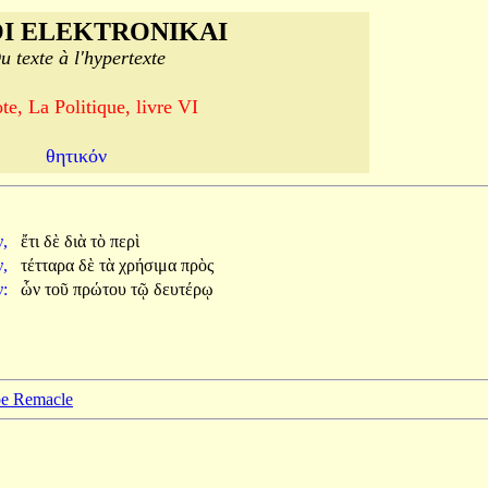
I ELEKTRONIKAI
u texte à l'hypertexte
te, La Politique, livre VI
θητικόν
ν,
ἔτι
δὲ
διὰ
τὸ
περὶ
ν,
τέτταρα
δὲ
τὰ
χρήσιμα
πρὸς
ν:
ὧν
τοῦ
πρώτου
τῷ
δευτέρῳ
ppe Remacle