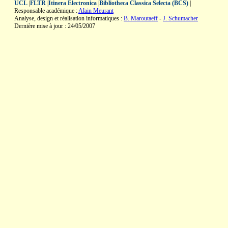
UCL
|
FLTR
|
Itinera Electronica
|
Bibliotheca Classica Selecta (BCS)
|
Responsable académique :
Alain Meurant
Analyse, design et réalisation informatiques :
B. Maroutaeff
-
J. Schumacher
Dernière mise à jour : 24/05/2007