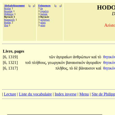
Alphabétiquement
[
«
»
]
Fréquences
[
«
»
]
HODO
θετέον
1
3
ἐφ
θεωρίας
1
3
ἐχομένη
D
Θηβαίοις
1
3
ἡμέρας
θητικόν 3
3 θητικόν
θυραυλεῖν
1
3
μεγίστων
θυσίας
2
3
μέρει
Aristo
ἴδια
1
3
μέρη
Livre, pages
[6, 1319]
τῶν
ἀγοραίων
ἀνθρώπων
καὶ
τὸ
θητικό
[6, 1321]
τοῦ
πλήθους,
γεωργικὸν
βαναυσικὸν
ἀγοραῖον
θητικό
[6, 1317]
πλῆθος,
τὸ
δὲ
βάναυσον
καὶ
θητικό
|
Lecture
|
Liste du vocabulaire
|
Index inverse
|
Menu
|
Site de Phili