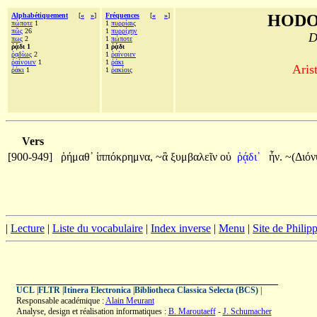
Alphabétiquement
[
«
»
]
Fréquences
[
«
»
]
HODO
πώποτε
1
1
πυρρίαις
πῶς
26
1
πυρρίχην
D
πως
2
1
πώποτε
ῥᾴδι 1
1 ῥᾴδι
ῥᾳδίως
2
1
ῥαίνοιεν
ῥαίνοιεν
1
1
ῥάκι
Aris
ῥάκι
1
1
ῥακίοις
Vers
[900-949]
ῥήμαθ᾽
ἱππόκρημνα,
~ἃ
ξυμβαλεῖν
οὐ
ῥᾴδι᾽
ἦν.
~(Διόν
|
Lecture
|
Liste du vocabulaire
|
Index inverse
|
Menu
|
Site de Phili
UCL
|
FLTR
|
Itinera Electronica
|
Bibliotheca Classica Selecta (BCS)
|
Responsable académique :
Alain Meurant
Analyse, design et réalisation informatiques :
B. Maroutaeff
-
J. Schumacher