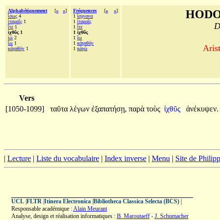
Alphabétiquement
[
«
»
]
Fréquences
[
«
»
]
HODO
ἴσως
4
1
ἴσχνανα
ἰταμαῖς
1
1
ἰταμαῖς
D
ἴτε
1
1
ἴτε
ἰχθῦς 1
1 ἰχθῦς
ἰὼ
2
1
ἴω
ἴω
1
1
κἀγαθήν
Aris
κἀγαθήν
1
1
κἀγὼ
Vers
[1050-1099]
ταῦτα
λέγων
ἐξαπατήσῃ,
παρὰ
τοὺς
ἰχθῦς
ἀνέκυψεν.
|
Lecture
|
Liste du vocabulaire
|
Index inverse
|
Menu
|
Site de Phili
UCL
|
FLTR
|
Itinera Electronica
|
Bibliotheca Classica Selecta (BCS)
|
Responsable académique :
Alain Meurant
Analyse, design et réalisation informatiques :
B. Maroutaeff
-
J. Schumacher