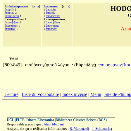
Alphabétiquement
[
«
»
]
Fréquences
[
«
»
]
HODO
ἀπορεῖν
1
1
ἀποπρίω
ἀπορίαν
2
1
ἀπορεῖν
D
ἀποσείονται
1
1
ἀποσείονται
ἀποσεμνυνεῖται 1
1 ἀποσεμνυνεῖται
ἀποσοβῆσαι
1
1
ἀποσοβῆσαι
ἀποσπάσας
1
1
ἀποσπάσας
Aris
ἀποσπῶν
1
1
ἀποσπῶν
Vers
[800-849]
αἰσθάνει
γὰρ
τοῦ
λόγου.
~(Εὐριπίδης)
~ἀποσεμνυνεῖτα
|
Lecture
|
Liste du vocabulaire
|
Index inverse
|
Menu
|
Site de Phili
UCL
|
FLTR
|
Itinera Electronica
|
Bibliotheca Classica Selecta (BCS)
|
Responsable académique :
Alain Meurant
Analyse, design et réalisation informatiques :
B. Maroutaeff
-
J. Schumacher