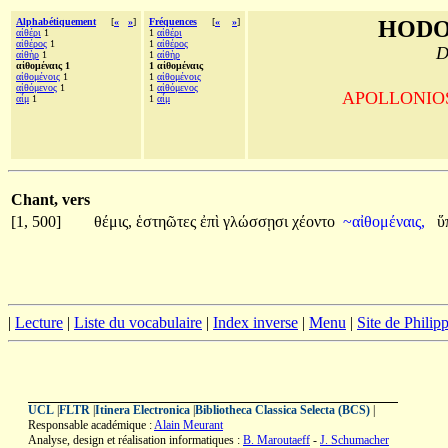
Alphabétiquement
[
«
»
]
Fréquences
[
«
»
]
HODO
αἰθέρι
1
1
αἰθέρι
αἰθέρος
1
1
αἰθέρος
D
αἰθὴρ
1
1
αἰθὴρ
αἰθομέναις 1
1 αἰθομέναις
αἰθομένοις
1
1
αἰθομένοις
αἰθόμενος
1
1
αἰθόμενος
APOLLONIOS d
αἷμ
1
1
αἷμ
Chant, vers
[1, 500]
θέμις,
ἑστηῶτες
ἐπὶ
γλώσσῃσι
χέοντο
~αἰθομέναις,
ὕ
|
Lecture
|
Liste du vocabulaire
|
Index inverse
|
Menu
|
Site de Phili
UCL
|
FLTR
|
Itinera Electronica
|
Bibliotheca Classica Selecta (BCS)
|
Responsable académique :
Alain Meurant
Analyse, design et réalisation informatiques :
B. Maroutaeff
-
J. Schumacher