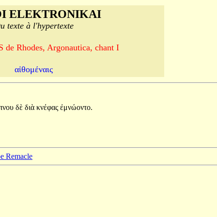
I ELEKTRONIKAI
u texte à l'hypertexte
e Rhodes, Argonautica, chant I
αἰθομέναις
πνου
δὲ
διὰ
κνέφας
ἐμνώοντο.
ppe Remacle