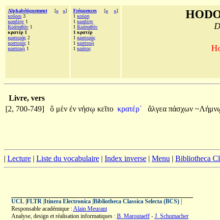
Alphabétiquement
[
«
»
]
Fréquences
[
«
»
]
HODO
κοῦροι
3
1
κούρη
κραδίην
1
1
κραδίην
D
Κράπαθόν
1
1
Κράπαθόν
κρατέρ 1
1 κρατέρ
κρατερὰς
2
1
κρατερὸς
κρατερὸς
1
1
κρατερῷ
Ho
κρατερῷ
1
1
κράτος
Livre, vers
[2, 700-749]
ὃ
μὲν
ἐν
νήσῳ
κεῖτο
κρατέρ᾽
ἄλγεα
πάσχων
~Λήμν
|
Lecture
|
Liste du vocabulaire
|
Index inverse
|
Menu
|
Bibliotheca C
UCL
|
FLTR
|
Itinera Electronica
|
Bibliotheca Classica Selecta (BCS)
|
Responsable académique :
Alain Meurant
Analyse, design et réalisation informatiques :
B. Maroutaeff
-
J. Schumacher