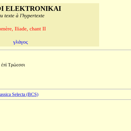
I ELEKTRONIKAI
u texte à l'hypertexte
mère, Iliade, chant II
γλάγος
ι
ἐπὶ
Τρώεσσι
lassica Selecta (BCS)