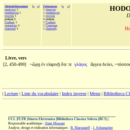
Alphabétiquement
[
«
»
]
Fréquences
[
«
»
]
HODO
γερόντων
2
1
γέροντος
γηράσκοντα
1
1
γηράσκοντα
D
γίγνεται
1
1
γίγνεται
γλάγος 1
1 γλάγος
Γλαῦκος
1
1
Γλαῦκος
γλαυκῶπις
4
1
Γλαφύρας
Ho
γλαφυραὶ
4
1
γλαφυρῆς
Livre, vers
[2, 450-499]
~ὥρῃ
ἐν
εἰαρινῇ
ὅτε
τε
γλάγος
ἄγγεα
δεύει,
~τόσσο
|
Lecture
|
Liste du vocabulaire
|
Index inverse
|
Menu
|
Bibliotheca C
UCL
|
FLTR
|
Itinera Electronica
|
Bibliotheca Classica Selecta (BCS)
|
Responsable académique :
Alain Meurant
Analyse, design et réalisation informatiques :
B. Maroutaeff
-
J. Schumacher