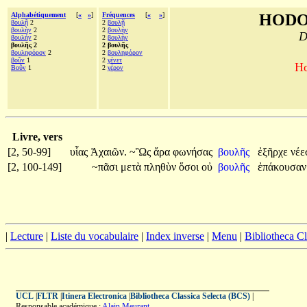
Alphabétiquement
[
«
»
]
Fréquences
[
«
»
]
HODO
βουλῇ
2
2
βουλῇ
βουλὴν
2
2
βουλήν
D
βουλήν
2
2
βουλὴν
βουλῆς 2
2 βουλῆς
βουληφόρον
2
2
βουληφόρον
βοῦν
1
2
γένετ
Ho
Βοῦν
1
2
γέρον
Livre, vers
[2, 50-99]
υἷας
Ἀχαιῶν.
~Ὣς
ἄρα
φωνήσας
βουλῆς
ἐξῆρχε
νέε
[2, 100-149]
~πᾶσι
μετὰ
πληθὺν
ὅσοι
οὐ
βουλῆς
ἐπάκουσαν
|
Lecture
|
Liste du vocabulaire
|
Index inverse
|
Menu
|
Bibliotheca C
UCL
|
FLTR
|
Itinera Electronica
|
Bibliotheca Classica Selecta (BCS)
|
Responsable académique :
Alain Meurant