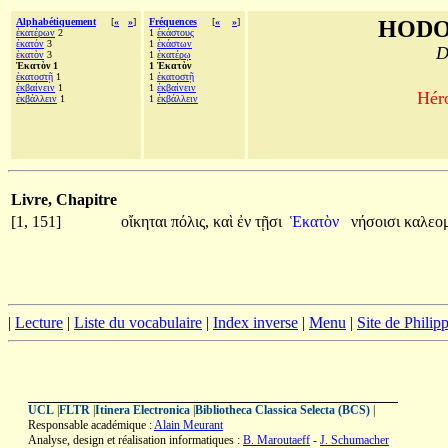
Alphabétiquement
[
«
»
]
Fréquences
[
«
»
]
HODO
ἑκατέρων
2
1
ἑκάστους
ἑκατόν
3
1
ἑκάστων
D
ἑκατὸν
3
1
ἑκατέρῳ
Ἑκατὸν 1
1 Ἑκατὸν
ἑκατοστῇ
1
1
ἑκατοστῇ
ἐκβαίνειν
1
1
ἐκβαίνειν
Héro
ἐκβάλλειν
1
1
ἐκβάλλειν
Livre, Chapitre
[1, 151]
οἴκηται
πόλις,
καὶ
ἐν
τῇσι
Ἑκατὸν
νήσοισι
καλεο
|
Lecture
|
Liste du vocabulaire
|
Index inverse
|
Menu
|
Site de Phili
UCL
|
FLTR
|
Itinera Electronica
|
Bibliotheca Classica Selecta (BCS)
|
Responsable académique :
Alain Meurant
Analyse, design et réalisation informatiques :
B. Maroutaeff
-
J. Schumacher