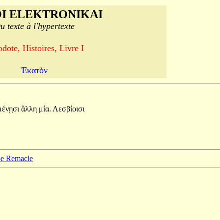
I ELEKTRONIKAI
u texte à l'hypertexte
dote, Histoires, Livre I
Ἑκατὸν
μένῃσι
ἄλλη
μία.
Λεσβίοισι
ppe Remacle