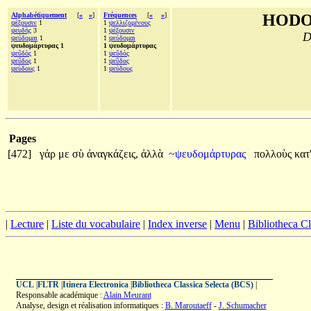
Alphabétiquement
[
«
»
]
Fréquences
[
«
»
]
HODO
ψέξουσιν
1
1
ψελλιζομένους
ψευδὴς
3
1
ψέξουσιν
D
ψεύδομαι
1
1
ψεύδομαι
ψευδομάρτυρας 1
1 ψευδομάρτυρας
ψεῦδός
1
1
ψεῦδός
ψεῦδος
1
1
ψεῦδος
ψεύδους
1
1
ψεύδους
Pages
[472]
γάρ
με
σὺ
ἀναγκάζεις,
ἀλλὰ
~ψευδομάρτυρας
πολλοὺς
κατ
|
Lecture
|
Liste du vocabulaire
|
Index inverse
|
Menu
|
Bibliotheca C
UCL
|
FLTR
|
Itinera Electronica
|
Bibliotheca Classica Selecta (BCS)
|
Responsable académique :
Alain Meurant
Analyse, design et réalisation informatiques :
B. Maroutaeff
-
J. Schumacher