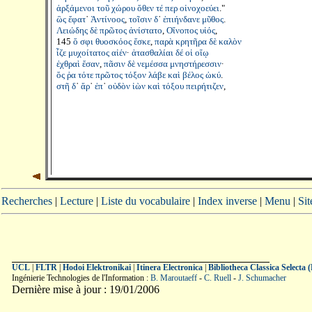
ἀρξάμενοι
τοῦ
χώρου
ὅθεν
τέ
περ
οἰνοχοεύει
."
ὣς
ἔφατ
᾽
Ἀντίνοος
,
τοῖσιν
δ
᾽
ἐπιήνδανε
μῦθος
.
Λειώδης
δὲ
πρῶτος
ἀνίστατο
,
Οἴνοπος
υἱός
,
145
ὅ
σφι
θυοσκόος
ἔσκε
,
παρὰ
κρητῆρα
δὲ
καλὸν
ἷζε
μυχοίτατος
αἰέν
·
ἀτασθαλίαι
δέ
οἱ
οἴῳ
ἐχθραὶ
ἔσαν
,
πᾶσιν
δὲ
νεμέσσα
μνηστήρεσσιν
·
ὅς
ῥα
τότε
πρῶτος
τόξον
λάβε
καὶ
βέλος
ὠκύ
.
στῆ
δ
᾽
ἄρ
᾽
ἐπ
᾽
οὐδὸν
ἰὼν
καὶ
τόξου
πειρήτιζεν
,
Recherches
|
Lecture
|
Liste du vocabulaire
|
Index inverse
|
Menu
|
Si
UCL
|
FLTR
|
Hodoi Elektronikai
|
Itinera Electronica
|
Bibliotheca Classica Selecta
Ingénierie Technologies de l'Information :
B. Maroutaeff
-
C. Ruell
-
J. Schumacher
Dernière mise à jour : 19/01/2006