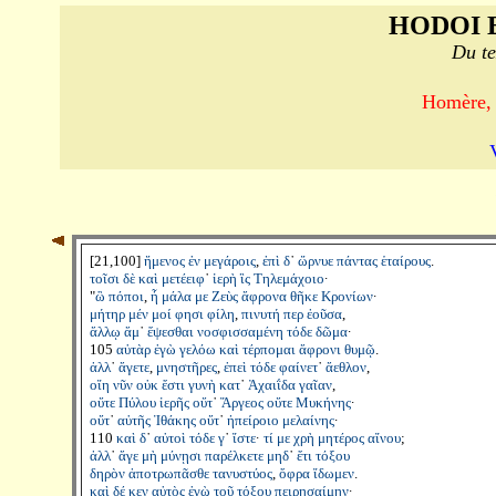
HODOI 
Du te
Homère, 
[21,100]
ἥμενος
ἐν
μεγάροις
,
ἐπὶ
δ
᾽
ὤρνυε
πάντας
ἑταίρους
.
τοῖσι
δὲ
καὶ
μετέειφ
᾽
ἱερὴ
ἲς
Τηλεμάχοιο
·
"
ὢ
πόποι
,
ἦ
μάλα
με
Ζεὺς
ἄφρονα
θῆκε
Κρονίων
·
μήτηρ
μέν
μοί
φησι
φίλη
,
πινυτή
περ
ἐοῦσα
,
ἄλλῳ
ἅμ
᾽
ἕψεσθαι
νοσφισσαμένη
τόδε
δῶμα
·
105
αὐτὰρ
ἐγὼ
γελόω
καὶ
τέρπομαι
ἄφρονι
θυμῷ
.
ἀλλ
᾽
ἄγετε
,
μνηστῆρες
,
ἐπεὶ
τόδε
φαίνετ
᾽
ἄεθλον
,
οἵη
νῦν
οὐκ
ἔστι
γυνὴ
κατ
᾽
Ἀχαιΐδα
γαῖαν
,
οὔτε
Πύλου
ἱερῆς
οὔτ
᾽
Ἄργεος
οὔτε
Μυκήνης
·
οὔτ
᾽
αὐτῆς
Ἰθάκης
οὔτ
᾽
ἠπείροιο
μελαίνης
·
110
καὶ
δ
᾽
αὐτοὶ
τόδε
γ
᾽
ἴστε
·
τί
με
χρὴ
μητέρος
αἴνου
;
ἀλλ
᾽
ἄγε
μὴ
μύνῃσι
παρέλκετε
μηδ
᾽
ἔτι
τόξου
δηρὸν
ἀποτρωπᾶσθε
τανυστύος
,
ὄφρα
ἴδωμεν
.
καὶ
δέ
κεν
αὐτὸς
ἐγὼ
τοῦ
τόξου
πειρησαίμην
·