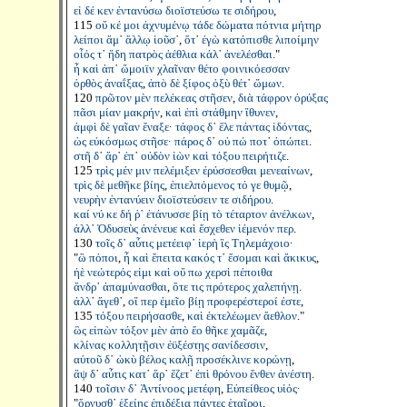
εἰ
δέ
κεν
ἐντανύσω
διοϊστεύσω
τε
σιδήρου
,
115
οὔ
κέ
μοι
ἀχνυμένῳ
τάδε
δώματα
πότνια
μήτηρ
λείποι
ἅμ
᾽
ἄλλῳ
ἰοῦσ
᾽,
ὅτ
᾽
ἐγὼ
κατόπισθε
λιποίμην
οἷός
τ
᾽
ἤδη
πατρὸς
ἀέθλια
κάλ
᾽
ἀνελέσθαι
."
ἦ
καὶ
ἀπ
᾽
ὤμοιϊν
χλαῖναν
θέτο
φοινικόεσσαν
ὀρθὸς
ἀναΐξας
,
ἀπὸ
δὲ
ξίφος
ὀξὺ
θέτ
᾽
ὤμων
.
120
πρῶτον
μὲν
πελέκεας
στῆσεν
,
διὰ
τάφρον
ὀρύξας
πᾶσι
μίαν
μακρήν
,
καὶ
ἐπὶ
στάθμην
ἴθυνεν
,
ἀμφὶ
δὲ
γαῖαν
ἔναξε
·
τάφος
δ
᾽
ἕλε
πάντας
ἰδόντας
,
ὡς
εὐκόσμως
στῆσε
·
πάρος
δ
᾽
οὐ
πώ
ποτ
᾽
ὀπώπει
.
στῆ
δ
᾽
ἄρ
᾽
ἐπ
᾽
οὐδὸν
ἰὼν
καὶ
τόξου
πειρήτιζε
.
125
τρὶς
μέν
μιν
πελέμιξεν
ἐρύσσεσθαι
μενεαίνων
,
τρὶς
δὲ
μεθῆκε
βίης
,
ἐπιελπόμενος
τό
γε
θυμῷ
,
νευρὴν
ἐντανύειν
διοϊστεύσειν
τε
σιδήρου
.
καί
νύ
κε
δή
ῥ
᾽
ἐτάνυσσε
βίῃ
τὸ
τέταρτον
ἀνέλκων
,
ἀλλ
᾽
Ὀδυσεὺς
ἀνένευε
καὶ
ἔσχεθεν
ἱέμενόν
περ
.
130
τοῖς
δ
᾽
αὖτις
μετέειφ
᾽
ἱερὴ
ἲς
Τηλεμάχοιο
·
"
ὢ
πόποι
,
ἦ
καὶ
ἔπειτα
κακός
τ
᾽
ἔσομαι
καὶ
ἄκικυς
,
ἠὲ
νεώτερός
εἰμι
καὶ
οὔ
πω
χερσὶ
πέποιθα
ἄνδρ
᾽
ἀπαμύνασθαι
,
ὅτε
τις
πρότερος
χαλεπήνῃ
.
ἀλλ
᾽
ἄγεθ
᾽,
οἵ
περ
ἐμεῖο
βίῃ
προφερέστεροί
ἐστε
,
135
τόξου
πειρήσασθε
,
καὶ
ἐκτελέωμεν
ἄεθλον
."
ὣς
εἰπὼν
τόξον
μὲν
ἀπὸ
ἕο
θῆκε
χαμᾶζε
,
κλίνας
κολλητῇσιν
ἐϋξέστῃς
σανίδεσσιν
,
αὐτοῦ
δ
᾽
ὠκὺ
βέλος
καλῇ
προσέκλινε
κορώνῃ
,
ἂψ
δ
᾽
αὖτις
κατ
᾽
ἄρ
᾽
ἕζετ
᾽
ἐπὶ
θρόνου
ἔνθεν
ἀνέστη
.
140
τοῖσιν
δ
᾽
Ἀντίνοος
μετέφη
,
Εὐπείθεος
υἱός
·
"
ὄρνυσθ
᾽
ἑξείης
ἐπιδέξια
πάντες
ἑταῖροι
,