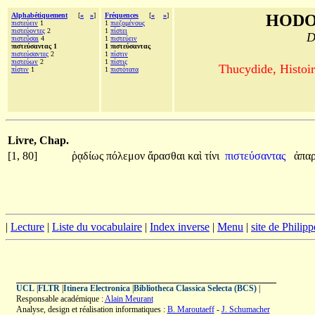
Alphabétiquement
[
«
»
]
Fréquences
[
«
»
]
HODO
πιστεύειν
1
1
πιεζομένους
πιστεύοντες
2
1
πίστει
D
πιστεῦσαι
4
1
πιστεύειν
πιστεύσαντας 1
1 πιστεύσαντας
πιστεύσαντες
2
1
πίστιν
πιστεύων
2
1
πίστις
Thucydide, Histoir
πίστιν
1
1
πιστότατα
Livre, Chap.
[1, 80]
ῥᾳδίως
πόλεμον
ἄρασθαι
καὶ
τίνι
πιστεύσαντας
ἀπα
|
Lecture
|
Liste du vocabulaire
|
Index inverse
|
Menu
|
site de Philip
UCL
|
FLTR
|
Itinera Electronica
|
Bibliotheca Classica Selecta (BCS)
|
Responsable académique :
Alain Meurant
Analyse, design et réalisation informatiques :
B. Maroutaeff
-
J. Schumacher