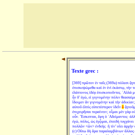
Texte grec :
[369] πρῶτον ἐν ταῖς (369a) πόλεσι ζητ
ἐπισκεψώμεθα καὶ ἐν ἑνὶ ἑκάστῳ, τὴν τ
ἐλάττονος ἰδέᾳ ἐπισκοποῦντες. ᾿Αλλά μο
ἦν δ’ ἐγώ, εἰ γιγνομένην πόλιν θεασαί
ἴδοιμεν ἂν γιγνομένην καὶ τὴν ἀδικίαν;
αὐτοῦ ἐλπὶς εὐπετέστερον ἰδεῖν
ὃ
ζητοῦμ
ἐπιχειρῆσαι περαίνειν; οἶμαι μὲν γὰρ ο
οὖν. ῎Εσκεπται, ἔφη ὁ ᾿Αδείμαντος· ἀλλ
ἐγώ, πόλις, ὡς ἐγᾦμαι, ἐπειδὴ τυγχάνε
πολλῶν <ὢν> ἐνδεής· ἢ τίν’ οἴει ἀρχὴν ἄ
(c) Οὕτω δὴ ἄρα παραλαμβάνων ἄλλος ἄλ