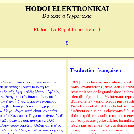
HODOI ELEKTRONIKAI
Du texte à l'hypertexte
Platon, La République, livre II
ὃ
Traduction française :
ήσωμεν ποῖόν τί ἐστιν· ἔπειτα οὕτως
[369] nous chercherons d'abord la nature
οῦ μείζονος ὁμοιότητα ἐν τῇ τοῦ
nous l'examinerons (369a) dans l'indivi
ι δοκεῖς, ἔφη, καλῶς λέγειν. ῏Αρ’ οὖν,
ressemblance de la grande dans la forme 
μεθα λόγῳ, καὶ τὴν δικαιοσύνην αὐτῆς
bien dit, répondit-il. Maintenant, repri
 Τάχ’ ἄν, ἦ δ’ ὅς. Οὐκοῦν γενομένου
d'une cité, n'y verrions-nous pas la justi
εν; (b) Πολύ γε. Δοκεῖ οὖν χρῆναι
Probablement, dit-il. Et cela fait, n'aur
ὐκ ὀλίγον ἔργον αὐτὸ εἶναι· σκοπεῖτε
aisément ce que nous cherchons ? Si, s
ὰ μὴ ἄλλως ποίει. Γίγνεται τοίνυν, ἦν δ’
il donc qu'il nous faille tenter de mene
ι ἡμῶν ἕκαστος οὐκ αὐτάρκης, ἀλλὰ
ce n'est pas une petite affaire. Examine
λλην πόλιν οἰκίζειν; Οὐδεμίαν, ἦ δ’ ὅς.
n'agis pas autrement. Ce qui donne naissa
λον, ἐπ’ ἄλλου, τὸν δ’ ἐπ’ ἄλλου χρείᾳ,
crois, l'impuissance où se trouve chaque