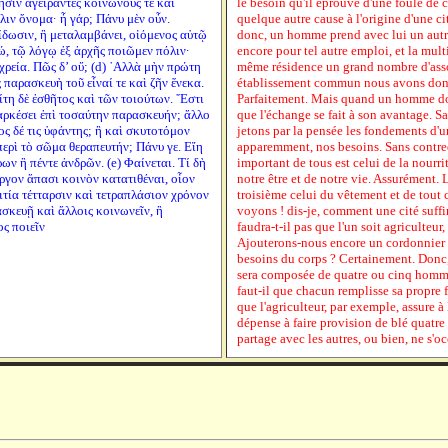
ησιν ἀγείραντες κοινωνούς τε καὶ
le besoin qu'il éprouve d'une foule de c
λιν ὄνομα· ἦ γάρ; Πάνυ μὲν οὖν.
quelque autre cause à l'origine d'une ci
ίδωσιν, ἢ μεταλαμβάνει, οἰόμενος αὑτῷ
donc, un homme prend avec lui un autr
ἐγώ, τῷ λόγῳ ἐξ ἀρχῆς ποιῶμεν πόλιν·
encore pour tel autre emploi, et la mul
 χρεία. Πῶς δ’ οὔ; (d) ᾿Αλλὰ μὴν πρώτη
même résidence un grand nombre d'associ
 παρασκευὴ τοῦ εἶναί τε καὶ ζῆν ἕνεκα.
établissement commun nous avons donné
ίτη δὲ ἐσθῆτος καὶ τῶν τοιούτων. ῎Εστι
Parfaitement. Mais quand un homme donn
ς ἀρκέσει ἐπὶ τοσαύτην παρασκευήν; ἄλλο
que l'échange se fait à son avantage. Sa
λος δέ τις ὑφάντης; ἢ καὶ σκυτοτόμον
jetons par la pensée les fondements d'u
ερὶ τὸ σῶμα θεραπευτήν; Πάνυ γε. Εἴη
apparemment, nos besoins. Sans contred
ρων ἢ πέντε ἀνδρῶν. (e) Φαίνεται. Τί δὴ
important de tous est celui de la nourr
ἔργον ἅπασι κοινὸν κατατιθέναι, οἷον
notre être et de notre vie. Assurément. 
τία τέτταρσιν καὶ τετραπλάσιον χρόνον
troisième celui du vêtement et de tout c
ασκευῇ καὶ ἄλλοις κοινωνεῖν, ἢ
voyons ! dis-je, comment une cité suffir
ς ποιεῖν
faudra-t-il pas que l'un soit agriculteur,
Ajouterons-nous encore un cordonnier o
besoins du corps ? Certainement. Donc, d
sera composée de quatre ou cinq homme
faut-il que chacun remplisse sa propre
que l'agriculteur, par exemple, assure à 
dépense à faire provision de blé quatre 
partage avec les autres, ou bien, ne s'o