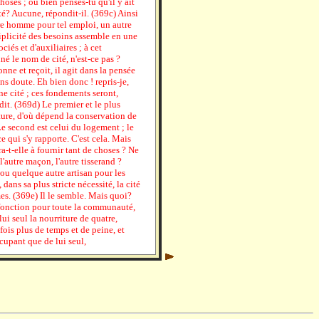
hoses ; ou bien penses-tu qu'il y ait
té? Aucune, répondit-il. (369c) Ainsi
e homme pour tel emploi, un autre
tiplicité des besoins assemble en une
és et d'auxiliaires ; à cet
 le nom de cité, n'est-ce pas ?
e et reçoit, il agit dans la pensée
ns doute. Eh bien donc ! repris-je,
ne cité ; ces fondements seront,
it. (369d) Le premier et le plus
iture, d'où dépend la conservation de
Le second est celui du logement ; le
e qui s'y rapporte. C'est cela. Mais
a-t-elle à fournir tant de choses ? Ne
 l'autre maçon, l'autre tisserand ?
u quelque autre artisan pour les
ans sa plus stricte nécessité, la cité
s. (369e) Il le semble. Mais quoi?
 fonction pour toute la communauté,
lui seul la nourriture de quatre,
fois plus de temps et de peine, et
ccupant que de lui seul,