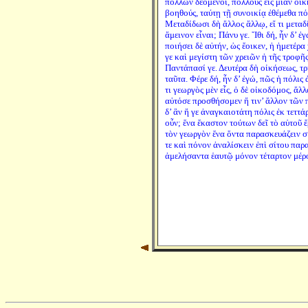
πολλῶν δεόμενοι, πολλοὺς εἰς μίαν οἴκ
βοηθούς, ταύτῃ τῇ συνοικίᾳ ἐθέμεθα πό
Μεταδίδωσι δὴ ἄλλος ἄλλῳ, εἴ τι μεταδ
ἄμεινον εἶναι; Πάνυ γε. ῎Ιθι δή, ἦν δ’ 
ποιήσει δὲ αὐτήν, ὡς ἔοικεν, ἡ ἡμετέρα
γε καὶ μεγίστη τῶν χρειῶν ἡ τῆς τροφῆς
Παντάπασί γε. Δευτέρα δὴ οἰκήσεως, τρ
ταῦτα. Φέρε δή, ἦν δ’ ἐγώ, πῶς ἡ πόλι
τι γεωργὸς μὲν εἷς, ὁ δὲ οἰκοδόμος, ἄλ
αὐτόσε προσθήσομεν ἤ τιν’ ἄλλον τῶν π
δ’ ἂν ἥ γε ἀναγκαιοτάτη πόλις ἐκ τεττά
οὖν; ἕνα ἕκαστον τούτων δεῖ τὸ αὑτοῦ 
τὸν γεωργὸν ἕνα ὄντα παρασκευάζειν σι
τε καὶ πόνον ἀναλίσκειν ἐπὶ σίτου παρ
ἀμελήσαντα ἑαυτῷ μόνον τέταρτον μέρο