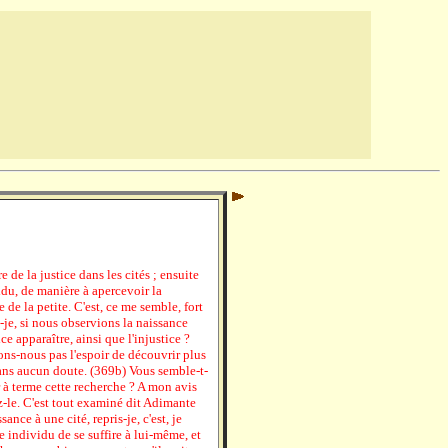
 de la justice dans les cités ; ensuite
du, de manière à apercevoir la
de la petite. C'est, ce me semble, fort
s-je, si nous observions la naissance
ce apparaître, ainsi que l'injustice ?
ions-nous pas l'espoir de découvrir plus
ans aucun doute. (369b) Vous semble-t-
r à terme cette recherche ? A mon avis
z-le. C'est tout examiné dit Adimante
nce à une cité, repris-je, c'est, je
 individu de se suffire à lui-même, et