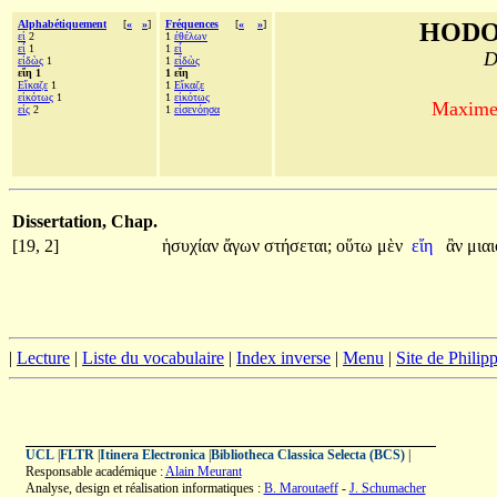
Alphabétiquement
[
«
»
]
Fréquences
[
«
»
]
HODO
εἰ
2
1
ἐθέλων
εἶ
1
1
εἶ
D
εἰδὼς
1
1
εἰδὼς
εἴη 1
1 εἴη
Εἴκαζε
1
1
Εἴκαζε
εἰκότως
1
1
εἰκότως
Maxime 
εἰς
2
1
εἰσενόησα
Dissertation, Chap.
[19, 2]
ἡσυχίαν
ἄγων
στήσεται;
οὕτω
μὲν
εἴη
ἂν
μια
|
Lecture
|
Liste du vocabulaire
|
Index inverse
|
Menu
|
Site de Phili
UCL
|
FLTR
|
Itinera Electronica
|
Bibliotheca Classica Selecta (BCS)
|
Responsable académique :
Alain Meurant
Analyse, design et réalisation informatiques :
B. Maroutaeff
-
J. Schumacher