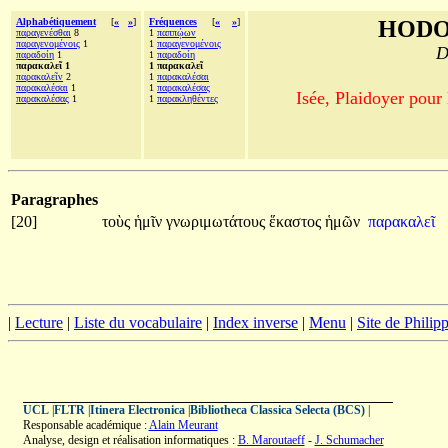
Alphabétiquement
[
«
»
]
Fréquences
[
«
»
]
HODO
παραγενέσθαι
8
1
παππῴων
παραγενομένοις
1
1
παραγενομένοις
D
παραδοίη
1
1
παραδοίη
παρακαλεῖ 1
1 παρακαλεῖ
παρακαλεῖν
2
1
παρακαλέσαι
παρακαλέσαι
1
1
παρακαλέσας
Isée, Plaidoyer pour
παρακαλέσας
1
1
παρακληθέντες
Paragraphes
[20]
τοὺς
ἡμῖν
γνωριμωτάτους
ἕκαστος
ἡμῶν
παρακαλεῖ
|
Lecture
|
Liste du vocabulaire
|
Index inverse
|
Menu
|
Site de Phili
UCL
|
FLTR
|
Itinera Electronica
|
Bibliotheca Classica Selecta (BCS)
|
Responsable académique :
Alain Meurant
Analyse, design et réalisation informatiques :
B. Maroutaeff
-
J. Schumacher