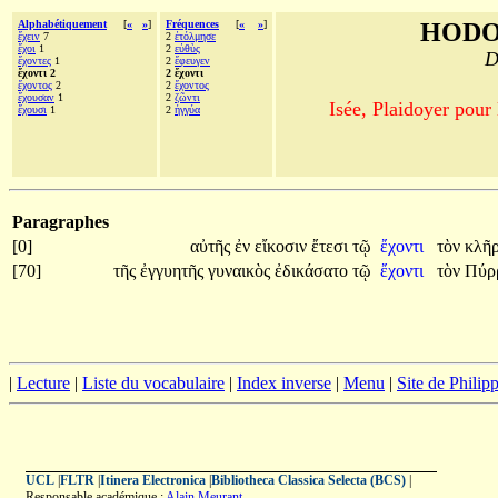
Alphabétiquement
[
«
»
]
Fréquences
[
«
»
]
HODO
ἔχειν
7
2
ἐτόλμησε
ἔχοι
1
2
εὐθὺς
D
ἔχοντες
1
2
ἔφευγεν
ἔχοντι 2
2 ἔχοντι
ἔχοντος
2
2
ἔχοντος
ἔχουσαν
1
2
ζῶντι
Isée, Plaidoyer pour
ἔχουσι
1
2
ἠγγύα
Paragraphes
[0]
αὐτῆς
ἐν
εἴκοσιν
ἔτεσι
τῷ
ἔχοντι
τὸν
κλῆ
[70]
τῆς
ἐγγυητῆς
γυναικὸς
ἐδικάσατο
τῷ
ἔχοντι
τὸν
Πύρ
|
Lecture
|
Liste du vocabulaire
|
Index inverse
|
Menu
|
Site de Phili
UCL
|
FLTR
|
Itinera Electronica
|
Bibliotheca Classica Selecta (BCS)
|
Responsable académique :
Alain Meurant