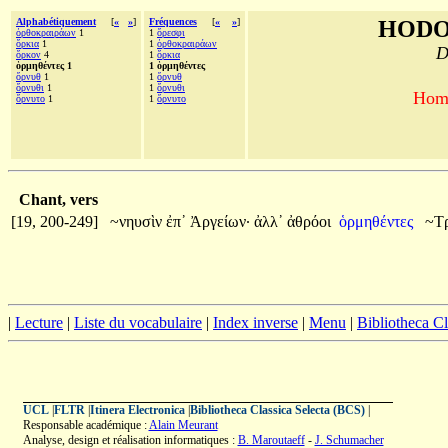
Alphabétiquement
[
«
»
]
Fréquences
[
«
»
]
HODO
ὀρθοκραιράων
1
1
ὄρεσφι
ὅρκια
1
1
ὀρθοκραιράων
D
ὅρκον
4
1
ὅρκια
ὁρμηθέντες 1
1 ὁρμηθέντες
ὄρνυθ
1
1
ὄρνυθ
ὄρνυθι
1
1
ὄρνυθι
Homè
ὄρνυτο
1
1
ὄρνυτο
Chant, vers
[19, 200-249]
~νηυσὶν
ἐπ᾽
Ἀργείων·
ἀλλ᾽
ἀθρόοι
ὁρμηθέντες
~Τ
|
Lecture
|
Liste du vocabulaire
|
Index inverse
|
Menu
|
Bibliotheca C
UCL
|
FLTR
|
Itinera Electronica
|
Bibliotheca Classica Selecta (BCS)
|
Responsable académique :
Alain Meurant
Analyse, design et réalisation informatiques :
B. Maroutaeff
-
J. Schumacher