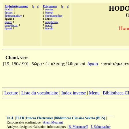
Alphabétiquement
[
«
»
]
Fréquences
[
«
»
]
HODO
ὁππότε
1
1
ὁππότε
ὄρεσφι
1
1
ὄρεσφι
D
ὀρθοκραιράων
1
1
ὀρθοκραιράων
ὅρκια 1
1 ὅρκια
ὅρκον
4
1
ὁρμηθέντες
ὁρμηθέντες
1
1
ὄρνυθ
Homè
ὄρνυθ
1
1
ὄρνυθι
Chant, vers
[19, 150-199]
δῶρα
~ἐκ
κλισίης
ἔλθῃσι
καὶ
ὅρκια
πιστὰ
τάμωμεν
|
Lecture
|
Liste du vocabulaire
|
Index inverse
|
Menu
|
Bibliotheca C
UCL
|
FLTR
|
Itinera Electronica
|
Bibliotheca Classica Selecta (BCS)
|
Responsable académique :
Alain Meurant
Analyse, design et réalisation informatiques :
B. Maroutaeff
-
J. Schumacher